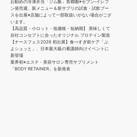
お勧めの冷凍弁当「ジム飯」首都圏※セブン‐イレブ
ン発売週、新メニュー＆新サプリの試食・試飲ブー
スを出展※店舗によって一部取扱いがない場合がござ
います。
【高品質・小ロット・低価格・短納期】 美味しくて
自社コンセプトに合ったオリジナル プロテイン製造
【ナースフェス2026 初出展】食べすぎ前ケア「ぷ
よシュッと」、日本最大級の看護師向けイベントに
新登場
業界初※エステ・美容サロン専売サプリメント
「BODY RETAINER」を新発表