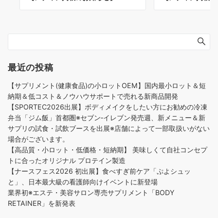
最近の投稿
【サプリメント(健康食品)の小ロットOEM】国内最小ロット＆短
納期＆低コスト＆ノウハウサポートで売れる新商品開発
【SPORTEC2026出展】ボディメイクをしたい方にお勧めの冷凍
弁当「ジム飯」首都圏※セブン‐イレブン発売週、新メニュー＆新
サプリの試食・試飲ブースを出展※店舗によって一部取扱いがない
場合がございます。
【高品質・小ロット・低価格・短納期】 美味しくて自社コンセプ
トに合ったオリジナル プロテイン製造
【ナースフェス2026 初出展】食べすぎ前ケア「ぷよシュッ
と」、日本最大級の看護師向けイベントに新登場
業界初※エステ・美容サロン専売サプリメント「BODY
RETAINER」を新発表