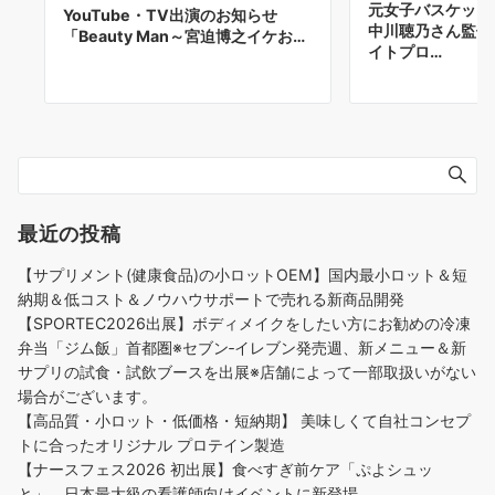
元女子バスケット
YouTube・TV出演のお知らせ
中川聴乃さん監修
「Beauty Man～宮迫博之イケお…
イトプロ…
最近の投稿
【サプリメント(健康食品)の小ロットOEM】国内最小ロット＆短
納期＆低コスト＆ノウハウサポートで売れる新商品開発
【SPORTEC2026出展】ボディメイクをしたい方にお勧めの冷凍
弁当「ジム飯」首都圏※セブン‐イレブン発売週、新メニュー＆新
サプリの試食・試飲ブースを出展※店舗によって一部取扱いがない
場合がございます。
【高品質・小ロット・低価格・短納期】 美味しくて自社コンセプ
トに合ったオリジナル プロテイン製造
【ナースフェス2026 初出展】食べすぎ前ケア「ぷよシュッ
と」、日本最大級の看護師向けイベントに新登場