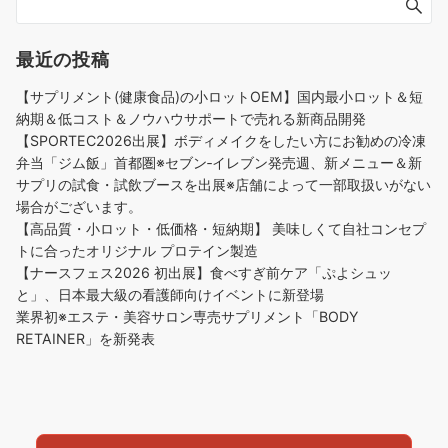
最近の投稿
【サプリメント(健康食品)の小ロットOEM】国内最小ロット＆短
納期＆低コスト＆ノウハウサポートで売れる新商品開発
【SPORTEC2026出展】ボディメイクをしたい方にお勧めの冷凍
弁当「ジム飯」首都圏※セブン‐イレブン発売週、新メニュー＆新
サプリの試食・試飲ブースを出展※店舗によって一部取扱いがない
場合がございます。
【高品質・小ロット・低価格・短納期】 美味しくて自社コンセプ
トに合ったオリジナル プロテイン製造
【ナースフェス2026 初出展】食べすぎ前ケア「ぷよシュッ
と」、日本最大級の看護師向けイベントに新登場
業界初※エステ・美容サロン専売サプリメント「BODY
RETAINER」を新発表